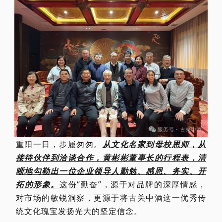
重阳一日，步履匆匆。
从文化名家到母校恩师，从
接待伙伴到洽谈合作，黄彬彬董事长的行程表，清
晰地勾勒出一位企业领导人勤勉、感恩、务实、开
拓的形象。
这份“勤奋”，源于对品牌的深厚情感，
对市场的敏锐洞察，更源于将古关中酒这一优秀传
统文化瑰宝发扬光大的坚定信念。