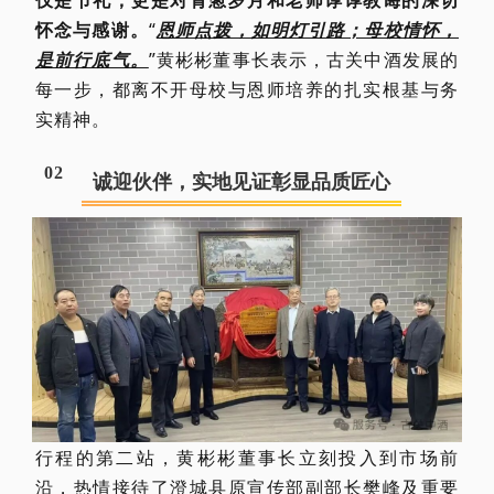
仅是节礼，更是对青葱岁月和老师谆谆教诲的深切
怀念与感谢。
“
恩师点拨，如明灯引路；母校情怀，
是前行底气。
”黄彬彬董事长表示，古关中酒发展的
每一步，都离不开母校与恩师培养的扎实根基与务
实精神。
0
2
诚迎伙伴，实地见证彰显品质匠心
行程的第二站，黄彬彬董事长立刻投入到市场前
沿，热情接待了澄城县原宣传部副部长樊峰及重要